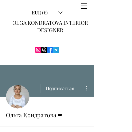
EUR (€)
OLGA KONDRATOVA INTERIOR
DESIGNER
Другие действия
Подписаться
Админ
Ольга Кондратова