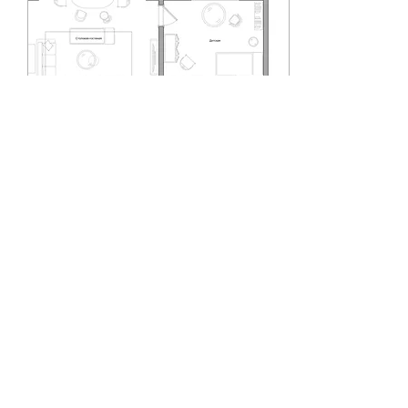
23 дек. 2023 г.
∙
1
мин.
Разбор эскизов
планировочных
решений задания 37
Исправляем ошибки и
переходим к второму
этапу.