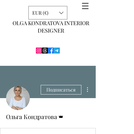
EUR (€)
OLGA KONDRATOVA INTERIOR
DESIGNER
Другие действия
Подписаться
Админ
Ольга Кондратова