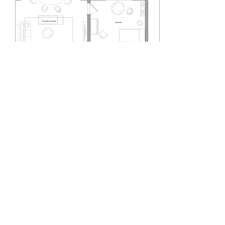
23 дек. 2023 г.
∙
1
мин.
Разбор эскизов
планировочных
решений задания 37
Исправляем ошибки и
переходим к второму
этапу.