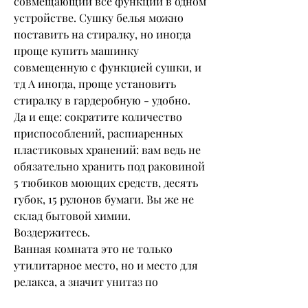
совмещающий все функции в одном 
устройстве. Сушку белья можно 
поставить на стиралку, но иногда 
проще купить машинку 
совмещенную с функцией сушки, и 
тд А иногда, проще установить 
стиралку в гардеробную - удобно. 
Да и еще: сократите количество 
приспособлений, распиаренных  
пластиковых хранений: вам ведь не 
обязательно хранить под раковиной 
5 тюбиков моющих средств, десять 
губок, 15 рулонов бумаги. Вы же не 
склад бытовой химии. 
Воздержитесь. 
Ванная комната это не только 
утилитарное место, но и место для 
релакса, а значит унитаз по 
отношению к ванне и раковине 